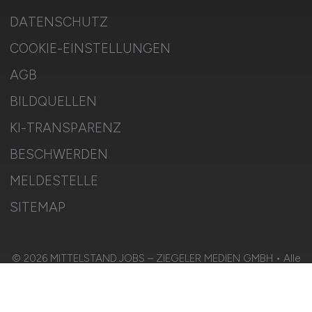
DATENSCHUTZ
COOKIE-EINSTELLUNGEN
AGB
BILDQUELLEN
KI-TRANSPARENZ
BESCHWERDEN
MELDESTELLE
SITEMAP
© 2026 MITTELSTAND.JOBS – ZIEGELER MEDIEN GMBH • Alle
Rechte vorbehalten.