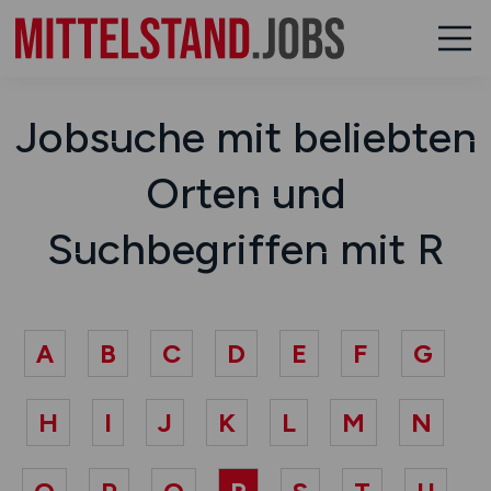
Jobsuche mit beliebten
Orten und
Suchbegriffen mit R
A
B
C
D
E
F
G
H
I
J
K
L
M
N