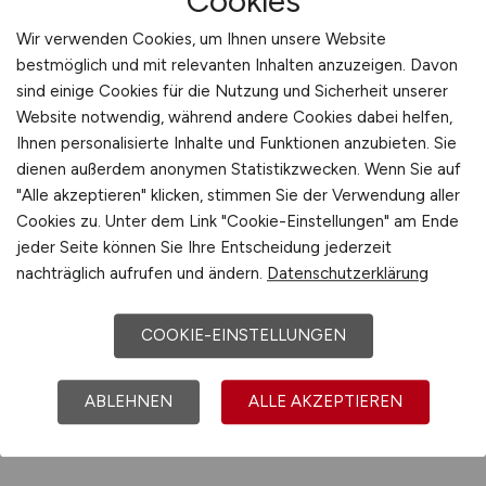
Cookies
Wir verwenden Cookies, um Ihnen unsere Website
bestmöglich und mit relevanten Inhalten anzuzeigen. Davon
Jobs bei RegenerativKraftwerke
sind einige Cookies für die Nutzung und Sicherheit unserer
Harz RKWH GmbH & Co. KG
Website notwendig, während andere Cookies dabei helfen,
Ihnen personalisierte Inhalte und Funktionen anzubieten. Sie
dienen außerdem anonymen Statistikzwecken. Wenn Sie auf
Jobs bei Regierungspräsidium
"Alle akzeptieren" klicken, stimmen Sie der Verwendung aller
Tübingen
Cookies zu. Unter dem Link "Cookie-Einstellungen" am Ende
jeder Seite können Sie Ihre Entscheidung jederzeit
nachträglich aufrufen und ändern.
Datenschutzerklärung
Jobs bei Reha-Klinik Usedom
Ostseebad Heringsdorf GmbH
COOKIE-EINSTELLUNGEN
Mehr
ABLEHNEN
ALLE AKZEPTIEREN