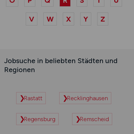
O
P
Q
R
S
T
U
V
W
X
Y
Z
Jobsuche in beliebten Städten und
Regionen
Rastatt
Recklinghausen
Regensburg
Remscheid