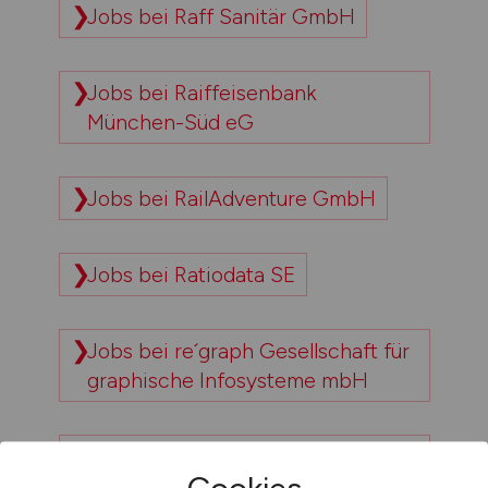
Jobs bei Raff Sanitär GmbH
Jobs bei Raiffeisenbank
München-Süd eG
Jobs bei RailAdventure GmbH
Jobs bei Ratiodata SE
Jobs bei re´graph Gesellschaft für
graphische Infosysteme mbH
Jobs bei Recruiting Excellence
GmbH