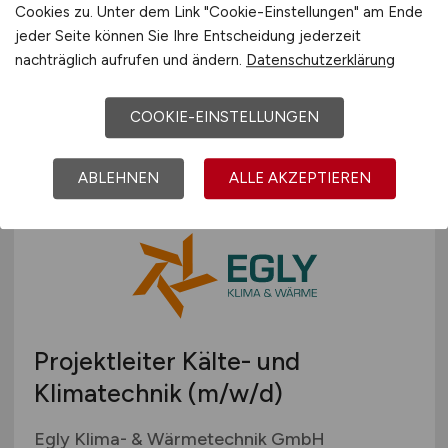
Fundamentbauer
(m/w/d)
Cookies zu. Unter dem Link "Cookie-Einstellungen" am Ende
jeder Seite können Sie Ihre Entscheidung jederzeit
nachträglich aufrufen und ändern.
Datenschutzerklärung
Egly Klima- & Wärmetechnik GmbH
vor 2 Tagen
COOKIE-EINSTELLUNGEN
Rüsselsheim am Main
ABLEHNEN
ALLE AKZEPTIEREN
Projektleiter Kälte- und
Klimatechnik
(m/w/d)
Egly Klima- & Wärmetechnik GmbH