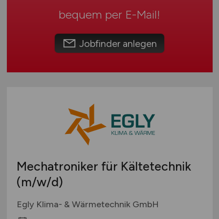
Touristik
bequem per
E-Mail
!
Österreich
Umwelt / Natur
Schweiz
Unternehmensberatung / Wirtschaftsprüfung
Europa
Jobfinder anlegen
Verwaltung
International
Gewerbe allgemein
Industrie allgemein
Wirtschaft allgemein
Sonstige
Mechatroniker für Kältetechnik
(m/w/d)
Egly Klima- & Wärmetechnik GmbH