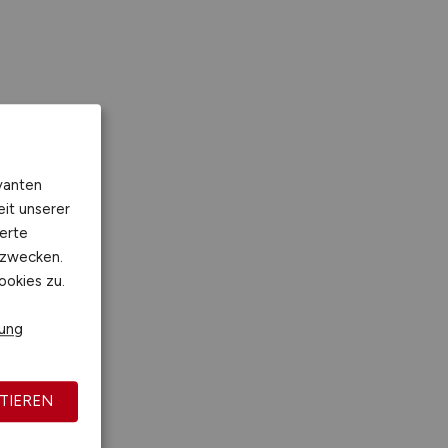
vanten
eit unserer
erte
kzwecken.
ookies zu.
rung
TIEREN