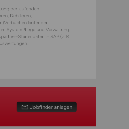
tung der laufenden
ren, Debitoren,
)Verbuchen laufender
g im SystemPflege und Verwaltung
partner-Stammdaten in SAP (z. B.
uswertungen...
Jobfinder anlegen