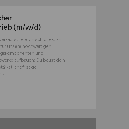
cher
rieb
(m/w/d)
erkaufst telefonisch direkt an
 für unsere hochwertigen
ngskomponenten und
tzwerke aufbauen: Du baust dein
ärkst langfristige
t...