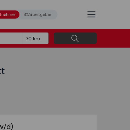
itnehmer
Arbeitgeber
tt
w/d)