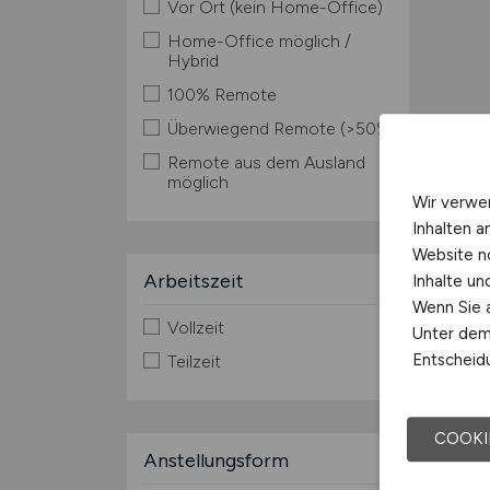
Vor Ort (kein Home-Office)
Home-Office möglich /
Hybrid
100% Remote
Überwiegend Remote (>50%)
Remote aus dem Ausland
möglich
Wir verwe
Inhalten a
Website n
Arbeitszeit
Inhalte u
Wenn Sie a
Vollzeit
Unter dem 
Entscheidu
Teilzeit
COOKI
Anstellungsform