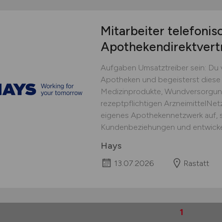
Mitarbeiter telefonis
Apothekendirektvert
Aufgaben Umsatztreiber sein: Du v
Apotheken und begeisterst diese
Medizinprodukte, Wundversorgu
rezeptpflichtigen ArzneimittelNe
eigenes Apothekennetzwerk auf, st
Kundenbeziehungen und entwickels
Hays
13.07.2026
Rastatt
1