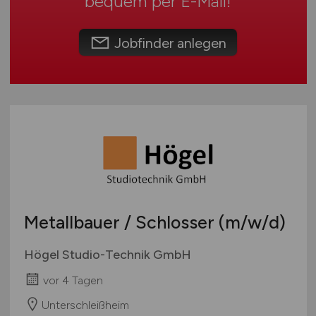
bequem per
E-Mail
!
Touristik
Österreich
Umwelt / Natur
Schweiz
Jobfinder anlegen
Unternehmensberatung / Wirtschaftsprüfung
Europa
Verwaltung
International
Gewerbe allgemein
Industrie allgemein
Wirtschaft allgemein
Sonstige
Metallbauer / Schlosser
(m/w/d)
Högel Studio-Technik GmbH
vor 4 Tagen
Unterschleißheim