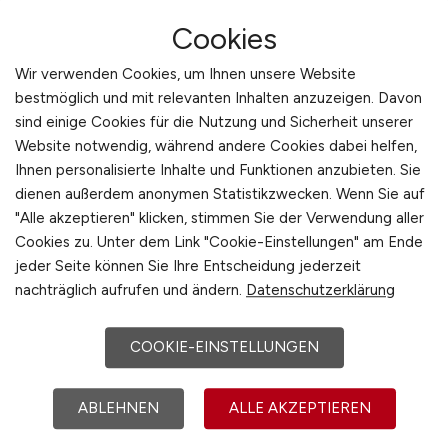
Cookies
Wir verwenden Cookies, um Ihnen unsere Website
bestmöglich und mit relevanten Inhalten anzuzeigen. Davon
sind einige Cookies für die Nutzung und Sicherheit unserer
Fachkraft für Lagerlogistik
Website notwendig, während andere Cookies dabei helfen,
(m/w/d)
Ihnen personalisierte Inhalte und Funktionen anzubieten. Sie
dienen außerdem anonymen Statistikzwecken. Wenn Sie auf
STRABAG BMTI GmbH & Co. KG -
"Alle akzeptieren" klicken, stimmen Sie der Verwendung aller
Fachgruppe H+I
Cookies zu. Unter dem Link "Cookie-Einstellungen" am Ende
jeder Seite können Sie Ihre Entscheidung jederzeit
29.07.2026
nachträglich aufrufen und ändern.
Datenschutzerklärung
Karlsruhe
COOKIE-EINSTELLUNGEN
ABLEHNEN
ALLE AKZEPTIEREN