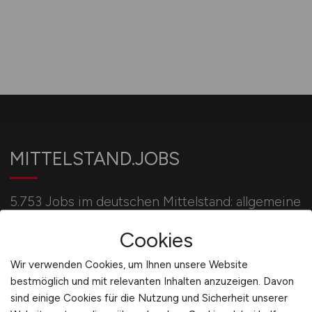
MITTELSTAND.JOBS
5.753 Jobs im deutschen Mittelstand: allgemeine
Jobbörse für Akademiker und Fachkräfte in
Cookies
mittelständischen Unternehmen.
Wir verwenden Cookies, um Ihnen unsere Website
bestmöglich und mit relevanten Inhalten anzuzeigen. Davon
Für Arbeitgeber
sind einige Cookies für die Nutzung und Sicherheit unserer