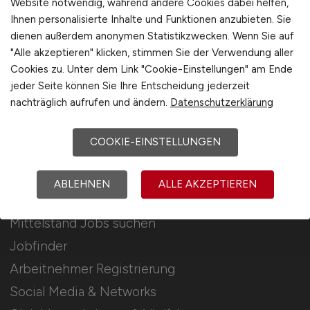
Website notwendig, während andere Cookies dabei helfen,
Ihnen personalisierte Inhalte und Funktionen anzubieten. Sie
Stellenanzeigen schalten
dienen außerdem anonymen Statistikzwecken. Wenn Sie auf
Mediadaten & Konditionen
"Alle akzeptieren" klicken, stimmen Sie der Verwendung aller
Cookies zu. Unter dem Link "Cookie-Einstellungen" am Ende
Arbeitgeber Seite
jeder Seite können Sie Ihre Entscheidung jederzeit
Arbeitgeber Kontakt
nachträglich aufrufen und ändern.
Datenschutzerklärung
Karrierenetzwerk
COOKIE-EINSTELLUNGEN
Für Arbeitnehmer
ABLEHNEN
ALLE AKZEPTIEREN
Mittelstand Jobs suchen
Jobfinder
Arbeitnehmer Registrierung
Social Media & Networks