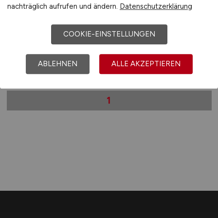
nachträglich aufrufen und ändern.
Datenschutzerklärung
GREEN MOVE SOLUTION GmbH
29.07.2026
COOKIE-EINSTELLUNGEN
Schweinfurt, Aschaffenburg, Würzburg, Bad
Kissingen
ABLEHNEN
ALLE AKZEPTIEREN
1