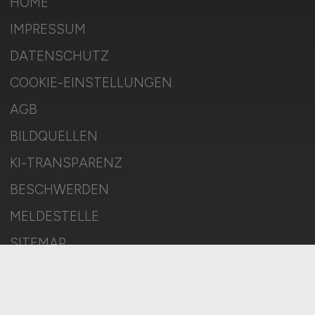
HOME
IMPRESSUM
DATENSCHUTZ
COOKIE-EINSTELLUNGEN
AGB
BILDQUELLEN
KI-TRANSPARENZ
BESCHWERDEN
MELDESTELLE
SITEMAP
© 2026 MITTELSTAND.JOBS – ZIEGELER MEDIEN GMBH • Alle
Rechte vorbehalten.