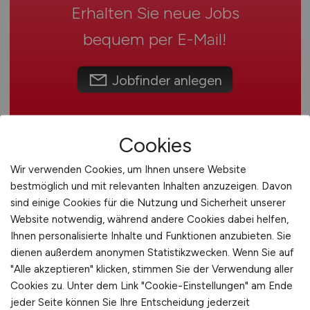
Erhalten Sie neue Jobs
Umwelt / Natur
Schweiz
bequem per
E-Mail
!
Unternehmensberatung / Wirtschaftsprüfung
Europa
Verwaltung
International
Gewerbe allgemein
Jobfinder anlegen
Industrie allgemein
Wirtschaft allgemein
Sonstige
Cookies
Wir verwenden Cookies, um Ihnen unsere Website
bestmöglich und mit relevanten Inhalten anzuzeigen. Davon
sind einige Cookies für die Nutzung und Sicherheit unserer
Website notwendig, während andere Cookies dabei helfen,
Ihnen personalisierte Inhalte und Funktionen anzubieten. Sie
Teamleiter
(m/w/d)
im
dienen außerdem anonymen Statistikzwecken. Wenn Sie auf
"Alle akzeptieren" klicken, stimmen Sie der Verwendung aller
Vertriebsaußendienst
Cookies zu. Unter dem Link "Cookie-Einstellungen" am Ende
(Freelancer)
jeder Seite können Sie Ihre Entscheidung jederzeit