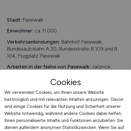
Umwelt / Natur
Schweiz
Unternehmensberatung / Wirtschaftsprüfung
Europa
Stadt:
Pasewalk
Verwaltung
International
Einwohner:
ca. 11.000
Gewerbe allgemein
Verkehrsanbindungen:
Bahnhof Pasewalk,
Industrie allgemein
Bundesautobahn A 20, Bundesstraße B 109 und B
Wirtschaft allgemein
104, Flugplatz Pasewalk
Sonstige
Arbeiten in der Nähe von
Pasewalk
:
Jatznick,
Viereck, Schönwalde, Krugsdorf, Papendorf,
Cookies
Rollwitz, Vorpommern-Greifswald, Polzow,
Mecklenburg-Vorpommern, Zerrenthin, Fahrenwalde
Wir verwenden Cookies, um Ihnen unsere Website
Beliebte Jobs in
Pasewalk
/Branchen
:
Flugzeugbau,
bestmöglich und mit relevanten Inhalten anzuzeigen. Davon
Produktion, Dienstleistungen, Maschinenbau
sind einige Cookies für die Nutzung und Sicherheit unserer
Website notwendig, während andere Cookies dabei helfen,
Beliebte Arbeitgeber in
Pasewalk
, die attraktive
Ihnen personalisierte Inhalte und Funktionen anzubieten. Sie
Jobangebote bieten
:
Sparkasse Uecker-Randow,
dienen außerdem anonymen Statistikzwecken. Wenn Sie auf
Leuchten GmbH, MB Pasewalk GmbH, Bahrmann