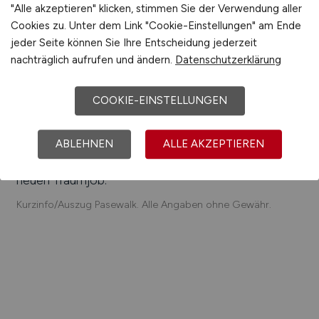
"Alle akzeptieren" klicken, stimmen Sie der Verwendung aller
GmbH, REMOS AG, Schwenk Beton Nordost
Cookies zu. Unter dem Link "Cookie-Einstellungen" am Ende
GmbH
jeder Seite können Sie Ihre Entscheidung jederzeit
Einfach online aktuelle Stellenangebote in
Pasewalk
nachträglich aufrufen und ändern.
Datenschutzerklärung
und Umgebung suchen. Informieren Sie sich auf
unserem Stellenmarkt über Jobangebote und
COOKIE-EINSTELLUNGEN
Karriereperspektiven in
Pasewalk
.
ABLEHNEN
ALLE AKZEPTIEREN
Machen Sie den nächsten Schritt auf der
Karriereleiter – auf unsere Jobbörse finden Sie ihren
neuen Traumjob.
Kurzinfo/Auszug Pasewalk. Alle Angaben ohne Gewähr.