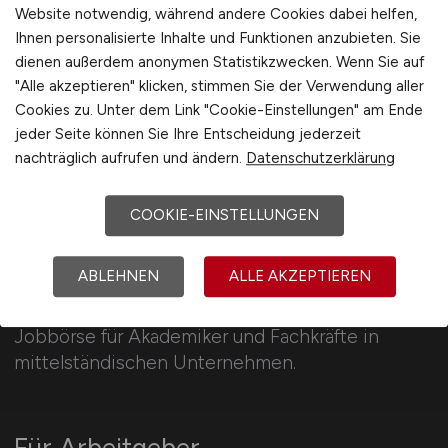
Website notwendig, während andere Cookies dabei helfen,
Umwelt / Natur
Schweiz
Ihnen personalisierte Inhalte und Funktionen anzubieten. Sie
Unternehmensberatung / Wirtschaftsprüfung
Europa
dienen außerdem anonymen Statistikzwecken. Wenn Sie auf
Verwaltung
International
"Alle akzeptieren" klicken, stimmen Sie der Verwendung aller
Cookies zu. Unter dem Link "Cookie-Einstellungen" am Ende
Gewerbe allgemein
jeder Seite können Sie Ihre Entscheidung jederzeit
Industrie allgemein
nachträglich aufrufen und ändern.
Datenschutzerklärung
Wirtschaft allgemein
Sonstige
COOKIE-EINSTELLUNGEN
MITTELSTAND.JOBS
ABLEHNEN
ALLE AKZEPTIEREN
5.686 Jobs im deutschen Mittelstand: allgemeine
Jobbörse für Akademiker und Fachkräfte in
mittelständischen Unternehmen.