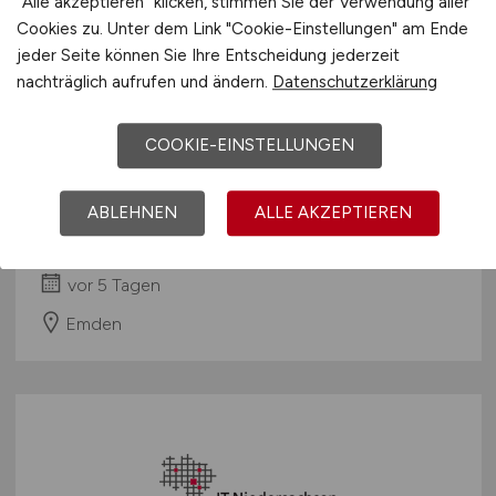
"Alle akzeptieren" klicken, stimmen Sie der Verwendung aller
Cookies zu. Unter dem Link "Cookie-Einstellungen" am Ende
jeder Seite können Sie Ihre Entscheidung jederzeit
nachträglich aufrufen und ändern.
Datenschutzerklärung
COOKIE-EINSTELLUNGEN
Staatlich geprüfte/r Techniker/in
Elektrotechnik
(w/m/d)
ABLEHNEN
ALLE AKZEPTIEREN
Niedersachsen Ports GmbH & Co. KG
vor 5 Tagen
Emden