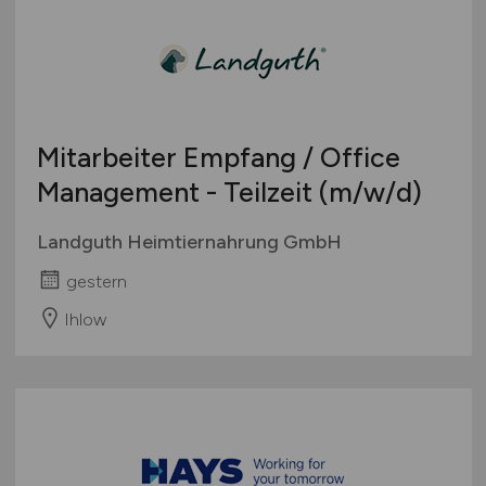
Touristik
Österreich
Umwelt / Natur
Schweiz
Unternehmensberatung / Wirtschaftsprüfung
Europa
Verwaltung
International
Mitarbeiter Empfang / Office
Gewerbe allgemein
Industrie allgemein
Management - Teilzeit
(m/w/d)
Wirtschaft allgemein
Landguth Heimtiernahrung GmbH
Sonstige
gestern
Ihlow