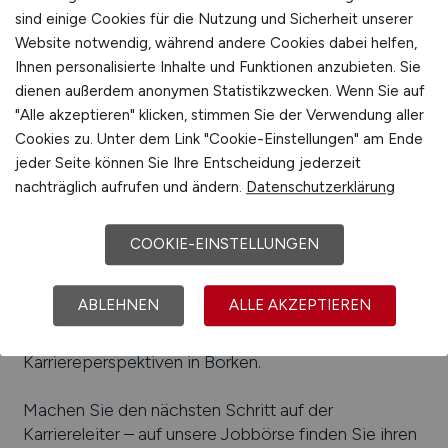
sind einige Cookies für die Nutzung und Sicherheit unserer
Beliebte Arbeitgeber in
Borken
, die attraktive
Website notwendig, während andere Cookies dabei helfen,
Jobangebote bieten
:
Wilhelm Wülfing GmbH & Co.
Ihnen personalisierte Inhalte und Funktionen anzubieten. Sie
KG, Borkener Kistenfabrik, BORnet GmbH, Bierbaum
dienen außerdem anonymen Statistikzwecken. Wenn Sie auf
Unternehmensgruppe GmbH & Co. KG, Foseco
"Alle akzeptieren" klicken, stimmen Sie der Verwendung aller
GmbH, Heinrich Klöcker GmbH & Co. KG, Fooke
Cookies zu. Unter dem Link "Cookie-Einstellungen" am Ende
Gmbh, Stenkamp Transporte GmbH, Nießing
jeder Seite können Sie Ihre Entscheidung jederzeit
Anlagenbau GmbH, Karl Kemper GmbH, Borchers
nachträglich aufrufen und ändern.
Datenschutzerklärung
Logistik GmbH, BESAPLAST Kunststoffe GmbH,
Borchers Kreislaufwirtschaft GmbH, Börger GmbH,
COOKIE-EINSTELLUNGEN
Petrotec AG
Einfach online aktuelle Stellenangebote in
Borken
ABLEHNEN
ALLE AKZEPTIEREN
und Umgebung suchen. Informieren Sie sich auf
unserem Stellenmarkt über Jobangebote und
Karriereperspektiven in
Borken
.
Machen Sie den nächsten Schritt auf der
Karriereleiter – auf unsere Jobbörse finden Sie ihren