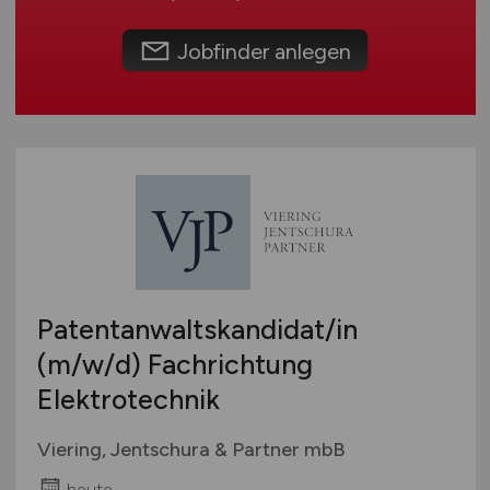
Umwelt / Natur
Schweiz
Unternehmensberatung / Wirtschaftsprüfung
Europa
Jobfinder anlegen
Verwaltung
International
Gewerbe allgemein
Industrie allgemein
Wirtschaft allgemein
Sonstige
Patentanwaltskandidat/in
(m/w/d)
Fachrichtung
Elektrotechnik
Viering, Jentschura & Partner mbB
heute