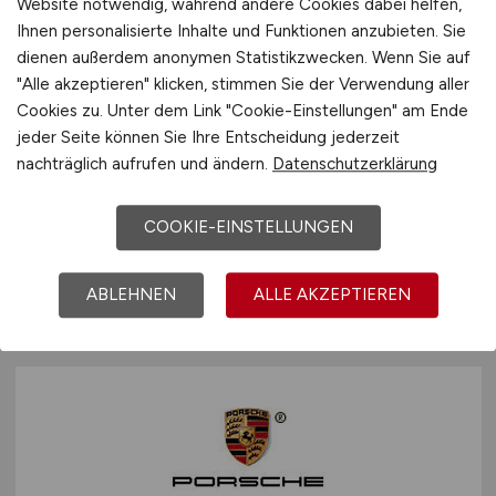
Website notwendig, während andere Cookies dabei helfen,
Ihnen personalisierte Inhalte und Funktionen anzubieten. Sie
dienen außerdem anonymen Statistikzwecken. Wenn Sie auf
(Senior) Consultant (all genders)
"Alle akzeptieren" klicken, stimmen Sie der Verwendung aller
Quality Control Efficiency
Cookies zu. Unter dem Link "Cookie-Einstellungen" am Ende
jeder Seite können Sie Ihre Entscheidung jederzeit
Pharma - Life Science
nachträglich aufrufen und ändern.
Datenschutzerklärung
Porsche Consulting GmbH
COOKIE-EINSTELLUNGEN
vor 4 Tagen
Stuttgart, München, Hamburg, Berlin, Frankfurt
ABLEHNEN
ALLE AKZEPTIEREN
am Main