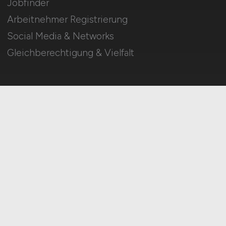
Jobfinder
Arbeitnehmer Registrierung
Social Media & Networks
Gleichberechtigung & Vielfalt
HOME
IMPRESSUM
DATENSCHUTZ
COOKIE-EINSTELLUNGEN
AGB