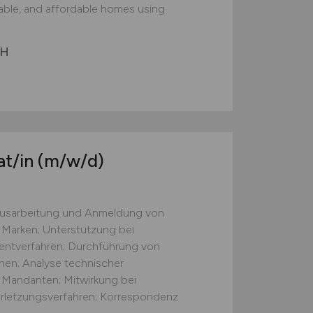
nable, and affordable homes using
bH
at/in
(m/w/d)
 Ausarbeitung und Anmeldung von
Marken; Unterstützung bei
tentverfahren; Durchführung von
en; Analyse technischer
Mandanten; Mitwirkung bei
rletzungsverfahren; Korrespondenz