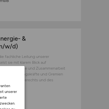
r mbB
nergie- &
m/w/d)
e fachliche Leitung unserer
lst sie mit klarem Blick auf
e Prozessabläufe und Zusammenarbeit
führung, Führungskräfte und Gremien
ragen des Energierechts und des
vanten
eit unserer
erte
kzwecken.