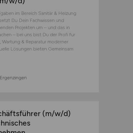
(m/w/d)
gaben im Bereich Sanitär & Heizung
 setzt Du Dein Fachwissen und
enden Projekten um – und das in
hen – bei uns bist Du der Profi für
e, Wartung & Reparatur moderner
duelle Lösungen bieten Gemeinsam
 Ergenzingen
chäftsführer
(m/w/d)
chnisches
rnehmen