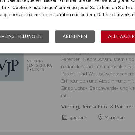
uf "Alle akzeptieren" klicken, stimmen Sie der Verwendung aller C
Link "Cookie-Einstellungen" am Ende jeder Seite können Sie Ihre
ng jederzeit nachträglich aufrufen und ändern.
Datenschutzerklä
Patentanwaltskandid
E-EINSTELLUNGEN
ABLEHNEN
ALLE AKZEP
Fachrichtung Maschi
Ihre Aufgaben: Mitarbeit bei der
Patenten, Gebrauchsmustern und 
nationalen und internationalen Pa
Patent- und Wettbewerbsrecherch
Erfindungen und Abstimmung mit 
Einspruchs-, Beschwerde- und Ve
mit...
Viering, Jentschura & Partne
gestern
München