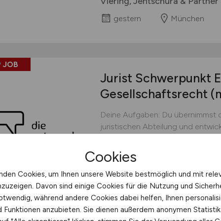
Viering, Jentschura & Partne
gestern
München
 JOB
Jurist Schwerpunkt E
Gesellschaftsrecht
(
Deine Aufgaben: Du übernimmst di
juristischen Abteilung und entwicke
Qualitätsanforderungen, effektiv
weiter. Du berätst die Geschäfts
Cookies
im Kreis der Mitglieder in allen F
Gesellschaftsrechts...
nden Cookies, um Ihnen unsere Website bestmöglich und mit rele
nzuzeigen. Davon sind einige Cookies für die Nutzung und Sicherh
Die Netzwerkpartner e.V.
otwendig, während andere Cookies dabei helfen, Ihnen personalisi
nd Funktionen anzubieten. Sie dienen außerdem anonymen Statisti
gestern
Essen