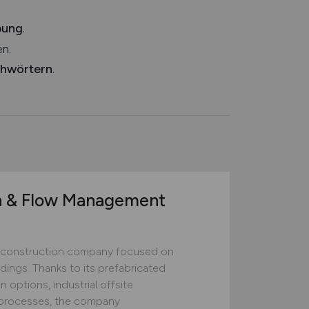
bung
.
n.
chwörtern
.
n & Flow Management
construction company focused on
ildings. Thanks to its prefabricated
 options, industrial offsite
ed processes, the company