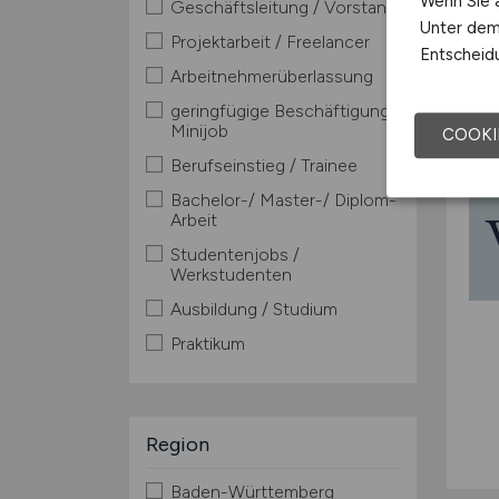
Wenn Sie a
Geschäftsleitung / Vorstand
Unter dem 
Projektarbeit / Freelancer
Entscheidu
Arbeitnehmerüberlassung
geringfügige Beschäftigung /
Minijob
COOKI
Berufseinstieg / Trainee
Bachelor-/ Master-/ Diplom-
Arbeit
Studentenjobs /
Werkstudenten
Ausbildung / Studium
Praktikum
Region
Baden-Württemberg