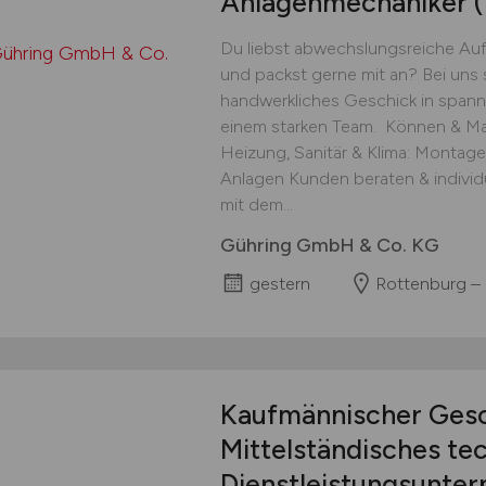
Anlagenmechaniker
Du liebst abwechslungsreiche Auf
und packst gerne mit an? Bei uns
handwerkliches Geschick in spann
einem starken Team. ‍ Können & Mac
Heizung, Sanitär & Klima: Montag
Anlagen Kunden beraten & indivi
mit dem...
Gühring GmbH & Co. KG
gestern
Rottenburg –
Kaufmännischer Ges
Mittelständisches te
Dienstleistungsunte