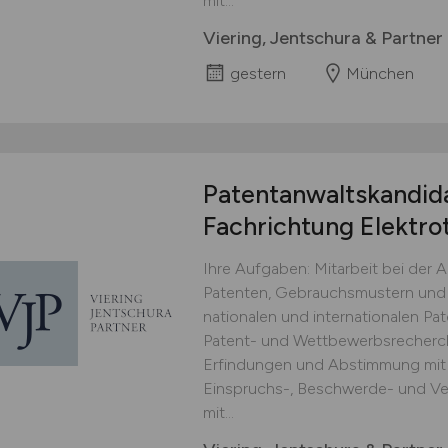
mit...
Viering, Jentschura & Partne
gestern
München
Patentanwaltskandid
Fachrichtung Elektro
Ihre Aufgaben: Mitarbeit bei der
Patenten, Gebrauchsmustern und 
nationalen und internationalen Pa
Patent- und Wettbewerbsrecherch
Erfindungen und Abstimmung mit 
Einspruchs-, Beschwerde- und Ve
mit...