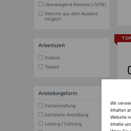
Überwiegend Remote (>50%)
Remote aus dem Ausland
möglich
TOP
Arbeitszeit
Vollzeit
Teilzeit
Anstellungsform
Wir verwe
Festanstellung
Inhalten a
befristete Anstellung
Website n
Leitung / Führung
Inhalte u