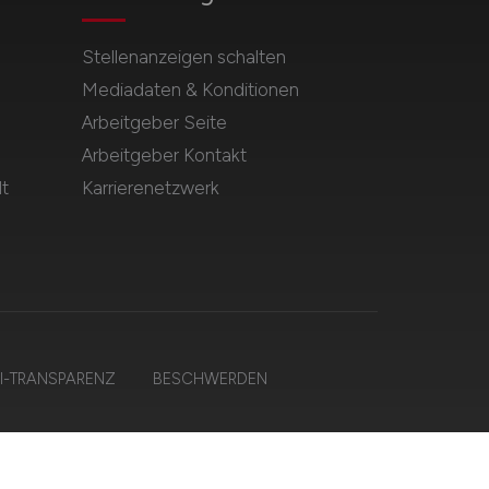
Stellenanzeigen schalten
Mediadaten & Konditionen
Arbeitgeber Seite
Arbeitgeber Kontakt
t
Karrierenetzwerk
I-TRANSPARENZ
BESCHWERDEN
lten.