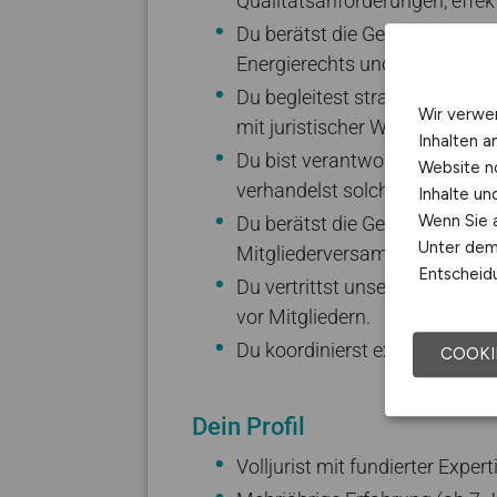
Wir verwe
Inhalten a
Website n
Inhalte u
Wenn Sie a
Unter dem 
Entscheidu
COOKI