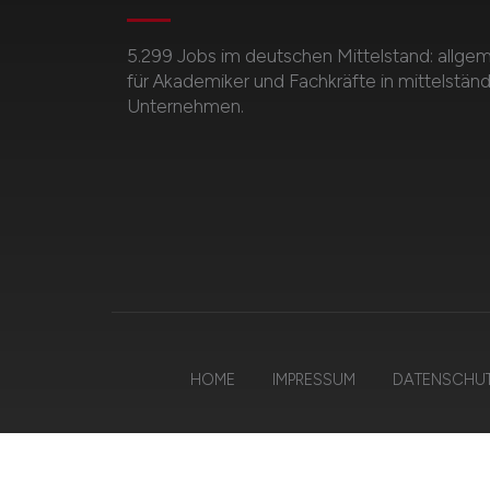
5.299 Jobs im deutschen Mittelstand: allge
für Akademiker und Fachkräfte in mittelstän
Unternehmen.
HOME
IMPRESSUM
DATENSCHU
© 20