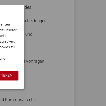
vanten
eit unserer
erte
kzwecken.
ookies zu.
rung
TIEREN