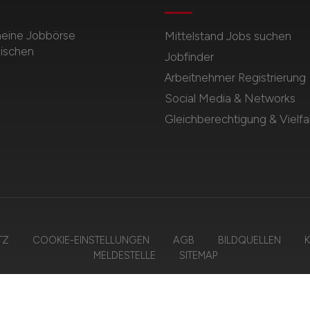
meine Jobbörse
Mittelstand Jobs suchen
dischen
Jobfinder
Arbeitnehmer Registrierung
Social Media & Networks
Gleichberechtigung & Vielfal
TZ
COOKIE-EINSTELLUNGEN
AGB
BILDQUELLEN
K
MELDESTELLE
SITEMAP
26 MITTELSTAND.JOBS – ZIEGELER MEDIEN GMBH • Alle Rechte vorbeha