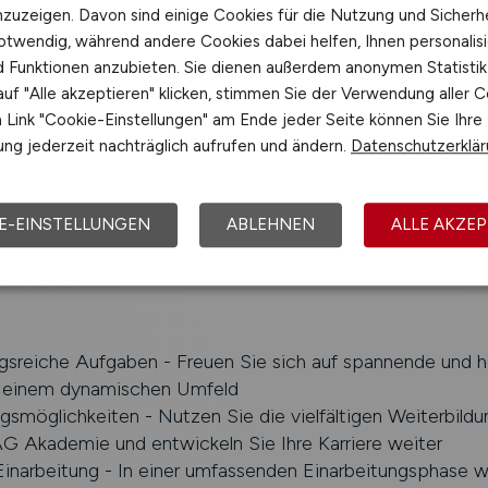
 abgeschlossene kaufmännische Ausbildung
nzuzeigen. Davon sind einige Cookies für die Nutzung und Sicherh
endung des MS-Office-Pakets, insbesondere Excel
otwendig, während andere Cookies dabei helfen, Ihnen personalisi
e verfügen Sie über erste Erfahrungen mit Microsoft Dyn
nd Funktionen anzubieten. Sie dienen außerdem anonymen Statisti
uf "Alle akzeptieren" klicken, stimmen Sie der Verwendung aller C
Fähigkeiten, Zahlenaffinität sowie eine strukturierte Arbe
Link "Cookie-Einstellungen" am Ende jeder Seite können Sie Ihre
ngsbewusstsein
ng jederzeit nachträglich aufrufen und ändern.
Datenschutzerklä
 Team- und Kommunikationsfähigkeit sowie Freude an d
eit in einem kollegialen Umfeld
ive, Zuverlässigkeit und die Bereitschaft, sich aktiv in be
E-EINSTELLUNGEN
ABLEHNEN
ALLE AKZEP
n
sreiche Aufgaben - Freuen Sie sich auf spannende und h
 einem dynamischen Umfeld
gsmöglichkeiten - Nutzen Sie die vielfältigen Weiterbil
 Akademie und entwickeln Sie Ihre Karriere weiter
 Einarbeitung - In einer umfassenden Einarbeitungsphase 