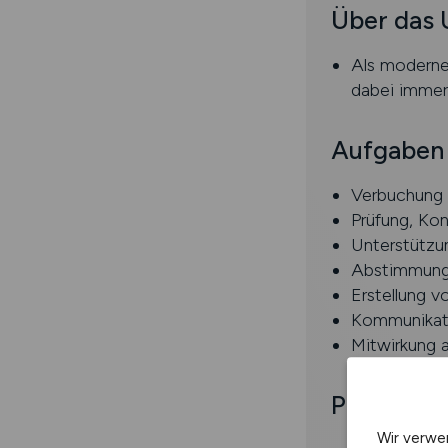
Über das
Als moderne
dabei immer
Aufgaben
Verbuchung l
Prüfung, Kon
Unterstützu
Abstimmung 
Erstellung 
Kommunikati
Mitwirkung a
Profil
Wir verwe