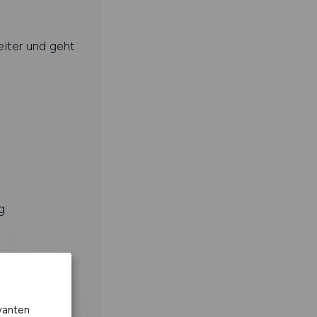
iter und geht
g
vanten