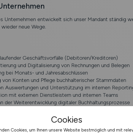
 Unternehmen
s Unternehmen entwickelt sich unser Mandant ständig we
 wieder neue Wege.
aufender Geschäftsvorfälle (Debitoren/Kreditoren)
tierung und Digitalisierung von Rechnungen und Belegen
ng bei Monats- und Jahresabschlüssen
von Konten und Pflege buchhalterischer Stammdaten
von Auswertungen und Unterstützung im internen Reportin
on mit externen Dienstleistern und internen Teams
n der Weiterentwicklung digitaler Buchhaltungsprozesse
Cookies
nden Cookies, um Ihnen unsere Website bestmöglich und mit rele