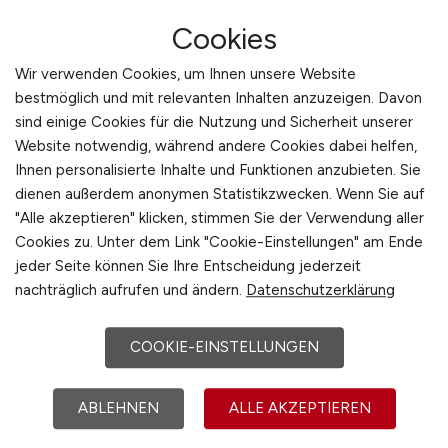
werden täglich neue Stellenanzeigen
Cookies
veröffentlicht, die speziell auf technische
Fachkräfte zugeschnitten sind. Die
Wir verwenden Cookies, um Ihnen unsere Website
Unternehmen, die dort inserieren, suchen
bestmöglich und mit relevanten Inhalten anzuzeigen. Davon
gezielt nach qualifizierten Bewerbern mit
sind einige Cookies für die Nutzung und Sicherheit unserer
technischem Verständnis und praktischer
Website notwendig, während andere Cookies dabei helfen,
Ihnen personalisierte Inhalte und Funktionen anzubieten. Sie
Erfahrung. So können Mechatroniker schnell
dienen außerdem anonymen Statistikzwecken. Wenn Sie auf
und einfach herausfinden, welche Betriebe
"Alle akzeptieren" klicken, stimmen Sie der Verwendung aller
aktuell Verstärkung benötigen und welche
Cookies zu. Unter dem Link "Cookie-Einstellungen" am Ende
Tätigkeiten zu ihren Fähigkeiten passen. Der
jeder Seite können Sie Ihre Entscheidung jederzeit
Vorteil liegt in der Spezialisierung – Bewerber
nachträglich aufrufen und ändern.
Datenschutzerklärung
müssen sich nicht durch unpassende Angebote
kämpfen, sondern finden direkt relevante
COOKIE-EINSTELLUNGEN
Positionen.
ABLEHNEN
ALLE AKZEPTIEREN
Ein weiterer Vorteil ist, dass
MITTELSTAND.JOBS einen Überblick über den