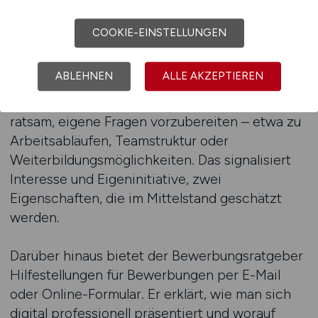
Tätigkeiten konkret erreicht hat, sticht heraus.
COOKIE-EINSTELLUNGEN
Auch Vorstellungsgespräche verlaufen häufig
persönlicher. Statt standardisierter Fragen
ABLEHNEN
ALLE AKZEPTIEREN
erwarten Bewerber offene Gespräche über
Motivation, Arbeitsweise und Ziele. Es ist
ratsam, eigene Fragen vorzubereiten – etwa zu
Arbeitsabläufen, Teamstruktur oder
Weiterbildungsmöglichkeiten. Das signalisiert
Interesse und Eigeninitiative, zwei
Eigenschaften, die im Mittelstand geschätzt
werden.
Darüber hinaus bietet der Bewerbungsratgeber
Hilfestellungen für Bewerbungen per E-Mail
oder Online-Formular. Er erklärt, wie man sich
digital professionell präsentiert und worauf