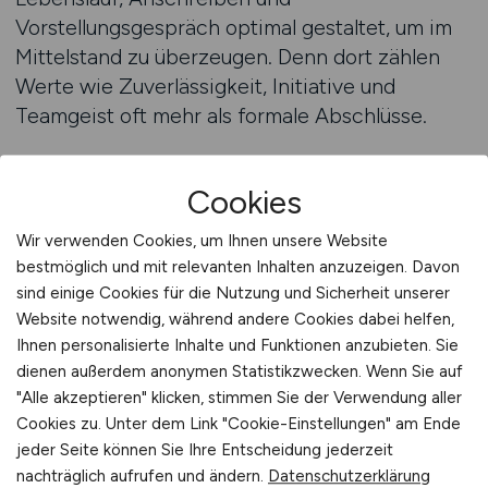
Vorstellungsgespräch optimal gestaltet, um im
Mittelstand zu überzeugen. Denn dort zählen
Werte wie Zuverlässigkeit, Initiative und
Teamgeist oft mehr als formale Abschlüsse.
Was unterscheidet den Mittelstand im
Cookies
Bewerbungsprozess?
Mittelständische Unternehmen suchen
Wir verwenden Cookies, um Ihnen unsere Website
Menschen, nicht Profile. Sie möchten Bewerber
bestmöglich und mit relevanten Inhalten anzuzeigen. Davon
kennenlernen, die zum Unternehmen passen
sind einige Cookies für die Nutzung und Sicherheit unserer
und bereit sind, mit anzupacken. Deshalb sind
Website notwendig, während andere Cookies dabei helfen,
Ihnen personalisierte Inhalte und Funktionen anzubieten. Sie
Bewerbungsunterlagen im Mittelstand meist
dienen außerdem anonymen Statistikzwecken. Wenn Sie auf
kürzer, aber prägnanter. Statt langer
"Alle akzeptieren" klicken, stimmen Sie der Verwendung aller
Selbstbeschreibungen überzeugen klare
Cookies zu. Unter dem Link "Cookie-Einstellungen" am Ende
Aussagen und praktische Beispiele. Wer im
jeder Seite können Sie Ihre Entscheidung jederzeit
Anschreiben erläutert, was er in früheren
nachträglich aufrufen und ändern.
Datenschutzerklärung