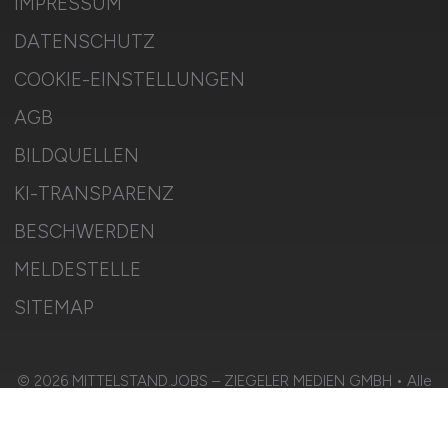
IMPRESSUM
DATENSCHUTZ
COOKIE-EINSTELLUNGEN
AGB
BILDQUELLEN
KI-TRANSPARENZ
BESCHWERDEN
MELDESTELLE
SITEMAP
© 2026 MITTELSTAND.JOBS – ZIEGELER MEDIEN GMBH • Alle
Rechte vorbehalten.