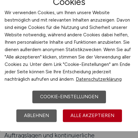
Cookies
ihrem Personal. Diese Beständigkeit ist einer
der größten Vorteile, den der Mittelstand zu
Wir verwenden Cookies, um Ihnen unsere Website
bieten hat. Das Jobportal für Mittelstand-Jobs
bestmöglich und mit relevanten Inhalten anzuzeigen. Davon
bietet eine Plattform, auf der genau diese
sind einige Cookies für die Nutzung und Sicherheit unserer
Unternehmen sichtbar werden. Hier finden sich
Website notwendig, während andere Cookies dabei helfen,
Ihnen personalisierte Inhalte und Funktionen anzubieten. Sie
Arbeitgeber, die solide wirtschaften, klare
dienen außerdem anonymen Statistikzwecken. Wenn Sie auf
Strukturen bieten und auf nachhaltige
"Alle akzeptieren" klicken, stimmen Sie der Verwendung aller
Entwicklung setzen. Sie schaffen Arbeitsplätze,
Cookies zu. Unter dem Link "Cookie-Einstellungen" am Ende
die nicht nur heute, sondern auch morgen
jeder Seite können Sie Ihre Entscheidung jederzeit
Bestand haben.
nachträglich aufrufen und ändern.
Datenschutzerklärung
Ein weiteres Merkmal sicherer Arbeitgeber im
COOKIE-EINSTELLUNGEN
Mittelstand ist ihre regionale Verwurzelung.
Viele Betriebe sind tief in ihren Gemeinden und
ABLEHNEN
ALLE AKZEPTIEREN
Wirtschaftsregionen verankert. Diese Nähe zu
Kunden und Partnern sorgt für stabile
Auftragslagen und kontinuierliche