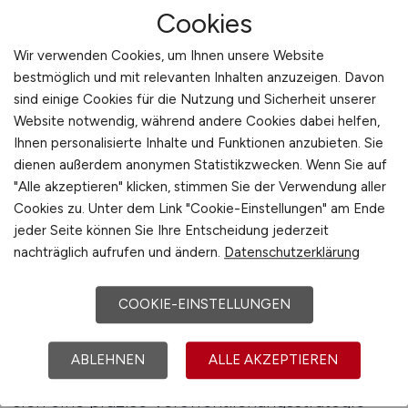
Cookies
MITTELSTAND.JOBS unterstützt Arbeitgeber
mit individueller Beratung, die auf die
Wir verwenden Cookies, um Ihnen unsere Website
bestmöglich und mit relevanten Inhalten anzuzeigen. Davon
Bedürfnisse mittelständischer Betriebe
sind einige Cookies für die Nutzung und Sicherheit unserer
zugeschnitten ist. Die Berater wissen, worauf es
Website notwendig, während andere Cookies dabei helfen,
bei der Formulierung, Gestaltung und
Ihnen personalisierte Inhalte und Funktionen anzubieten. Sie
Platzierung von Stellenanzeigen ankommt, um
dienen außerdem anonymen Statistikzwecken. Wenn Sie auf
eine maximale Reichweite zu erzielen. Sie
"Alle akzeptieren" klicken, stimmen Sie der Verwendung aller
helfen dabei, die Anzeigen so zu optimieren,
Cookies zu. Unter dem Link "Cookie-Einstellungen" am Ende
dass sie inhaltlich überzeugen und technisch
jeder Seite können Sie Ihre Entscheidung jederzeit
perfekt umgesetzt sind.
nachträglich aufrufen und ändern.
Datenschutzerklärung
Ein strategischer Ansatz beginnt mit der
COOKIE-EINSTELLUNGEN
Analyse: Wer soll erreicht werden? Welche
Berufsgruppen sind relevant? Welche Region ist
ABLEHNEN
ALLE AKZEPTIEREN
entscheidend? Auf Basis dieser Fragen lässt
sich eine präzise Veröffentlichungsstrategie