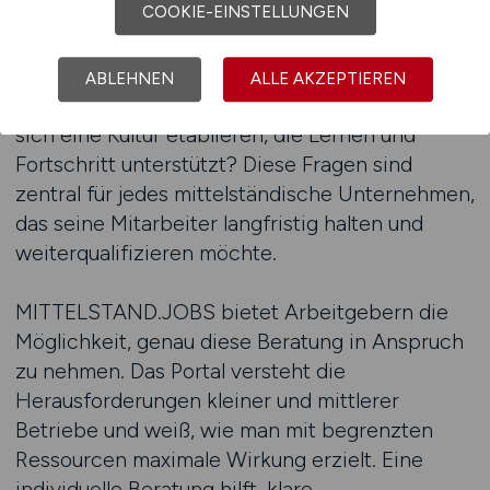
COOKIE-EINSTELLUNGEN
Kompetenzen sind im Unternehmen vorhanden,
welche müssen aufgebaut werden? Wie können
Talente gezielt gefördert werden, ohne die
ABLEHNEN
ALLE AKZEPTIEREN
betrieblichen Abläufe zu stören? Und wie lässt
sich eine Kultur etablieren, die Lernen und
Fortschritt unterstützt? Diese Fragen sind
zentral für jedes mittelständische Unternehmen,
das seine Mitarbeiter langfristig halten und
weiterqualifizieren möchte.
MITTELSTAND.JOBS bietet Arbeitgebern die
Möglichkeit, genau diese Beratung in Anspruch
zu nehmen. Das Portal versteht die
Herausforderungen kleiner und mittlerer
Betriebe und weiß, wie man mit begrenzten
Ressourcen maximale Wirkung erzielt. Eine
individuelle Beratung hilft, klare