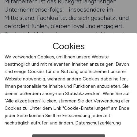
Mitarbeitern ist das Rückgrat langfristigen
Unternehmenserfolgs – insbesondere im
Mittelstand. Fachkräfte, die sich geschätzt und
gefördert fühlen, bleiben loyal und engagiert.
Doch viele Unternehmen wissen nicht, wie sie
diese Entwicklung strukturiert gestalten sollen.
Cookies
Eine professionelle Beratung kann hier
Wir verwenden Cookies, um Ihnen unsere Website
entscheidende Impulse geben. Sie hilft,
bestmöglich und mit relevanten Inhalten anzuzeigen. Davon
individuelle Potenziale zu erkennen,
sind einige Cookies für die Nutzung und Sicherheit unserer
Weiterbildungsstrategien zu entwickeln und
Website notwendig, während andere Cookies dabei helfen,
Karrierepfade zu schaffen, die den Bedürfnissen
Ihnen personalisierte Inhalte und Funktionen anzubieten. Sie
von Mitarbeitern und Unternehmen
dienen außerdem anonymen Statistikzwecken. Wenn Sie auf
gleichermaßen gerecht werden.
"Alle akzeptieren" klicken, stimmen Sie der Verwendung aller
Cookies zu. Unter dem Link "Cookie-Einstellungen" am Ende
jeder Seite können Sie Ihre Entscheidung jederzeit
Eine fundierte Beratung zur
nachträglich aufrufen und ändern.
Datenschutzerklärung
Mitarbeiterentwicklung beginnt mit einer
Analyse der bestehenden Strukturen. Welche