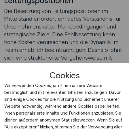
Leitungspositionen
Die Besetzung von Leitungspositionen im
Mittelstand erfordert ein tiefes Verständnis für
Unternehmenskultur, Marktbedingungen und
strategische Ziele. Eine Fehlbesetzung kann
hohe Kosten verursachen und die Dynamik im
Team erheblich beeinträchtigen. Deshalb lohnt
sich eine strukturierte Vorgehensweise mit
professioneller Beratung. Eine fundierte Analyse
der Position, der Unternehmensstruktur und der
Cookies
Anforderungen an die zukünftige Führungskraft
Wir verwenden Cookies, um Ihnen unsere Website
bildet die Basis für eine erfolgreiche Suche. Im
bestmöglich und mit relevanten Inhalten anzuzeigen. Davon
Mittelstand zählen dabei nicht nur formale
sind einige Cookies für die Nutzung und Sicherheit unserer
Qualifikationen, sondern vor allem
Website notwendig, während andere Cookies dabei helfen,
Persönlichkeit, Führungsstil und
Ihnen personalisierte Inhalte und Funktionen anzubieten. Sie
Werteverständnis. Nur wer diese Faktoren
dienen außerdem anonymen Statistikzwecken. Wenn Sie auf
berücksichtigt, findet Kandidaten, die langfristig
"Alle akzeptieren" klicken, stimmen Sie der Verwendung aller