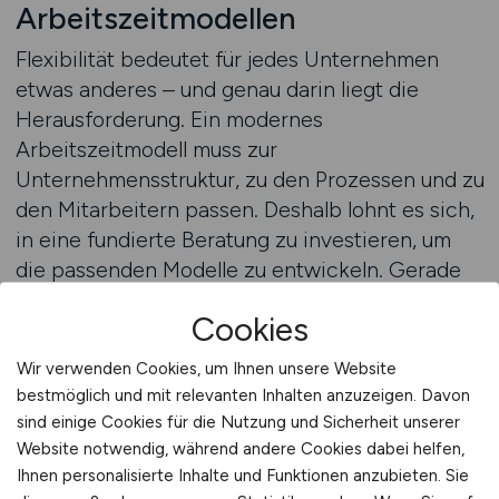
Arbeitszeitmodellen
Flexibilität bedeutet für jedes Unternehmen
etwas anderes – und genau darin liegt die
Herausforderung. Ein modernes
Arbeitszeitmodell muss zur
Unternehmensstruktur, zu den Prozessen und zu
den Mitarbeitern passen. Deshalb lohnt es sich,
in eine fundierte Beratung zu investieren, um
die passenden Modelle zu entwickeln. Gerade
im Mittelstand, wo Entscheidungswege kurz und
Cookies
Teams eng zusammenarbeiten, lassen sich
individuelle Lösungen oft schnell umsetzen. Eine
Wir verwenden Cookies, um Ihnen unsere Website
professionelle Beratung hilft, Potenziale zu
bestmöglich und mit relevanten Inhalten anzuzeigen. Davon
erkennen, Risiken zu vermeiden und Modelle zu
sind einige Cookies für die Nutzung und Sicherheit unserer
gestalten, die sowohl wirtschaftlich sinnvoll als
Website notwendig, während andere Cookies dabei helfen,
Ihnen personalisierte Inhalte und Funktionen anzubieten. Sie
auch sozial verträglich sind.