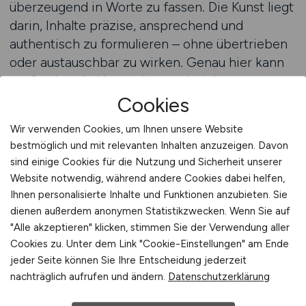
überzeugend in Worte zu fassen. Die Kunst liegt
darin, Inhalte präzise, ansprechend und
authentisch zu formulieren – ohne übertrieben
oder austauschbar zu wirken. Genau hier kann
professionelle Unterstützung bei der
Textgestaltung den entscheidenden
Cookies
Unterschied machen. Eine klare Sprache,
Wir verwenden Cookies, um Ihnen unsere Website
zielgruppenorientierte Ansprache und eine
bestmöglich und mit relevanten Inhalten anzuzeigen. Davon
konsistente Tonalität schaffen Vertrauen und
sind einige Cookies für die Nutzung und Sicherheit unserer
erhöhen die Qualität der Bewerbungen deutlich.
Website notwendig, während andere Cookies dabei helfen,
Ihnen personalisierte Inhalte und Funktionen anzubieten. Sie
Ein gut formulierter Anzeigentext transportiert
dienen außerdem anonymen Statistikzwecken. Wenn Sie auf
nicht nur Informationen, sondern auch
"Alle akzeptieren" klicken, stimmen Sie der Verwendung aller
Cookies zu. Unter dem Link "Cookie-Einstellungen" am Ende
Emotionen. Bewerber wollen wissen, warum sie
jeder Seite können Sie Ihre Entscheidung jederzeit
sich für ein bestimmtes Unternehmen
nachträglich aufrufen und ändern.
Datenschutzerklärung
entscheiden sollten. Es geht um Identifikation –
um das Gefühl, dass dieser Arbeitgeber zu den